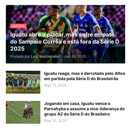
ESPORTE
Iguatu abre o placar, mas sofre empate
do Sampaio Corrêa e está fora da Série D
2025
Postado por
Luiz Vasconcelos
-
July 26, 2025
Iguatu reage, mas é derrotado pelo Altos
em partida pela Série D do Brasileirão
May 17, 2025
Jogando em casa, Iguatu vence o
Parnahyba e assume a vice-liderança do
grupo A2 da Série D do Brasileiro
May 10, 2025