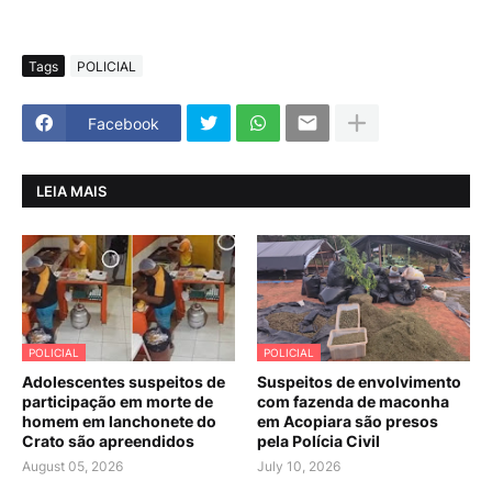
Tags
POLICIAL
Facebook
LEIA MAIS
POLICIAL
POLICIAL
Adolescentes suspeitos de
Suspeitos de envolvimento
participação em morte de
com fazenda de maconha
homem em lanchonete do
em Acopiara são presos
Crato são apreendidos
pela Polícia Civil
August 05, 2026
July 10, 2026