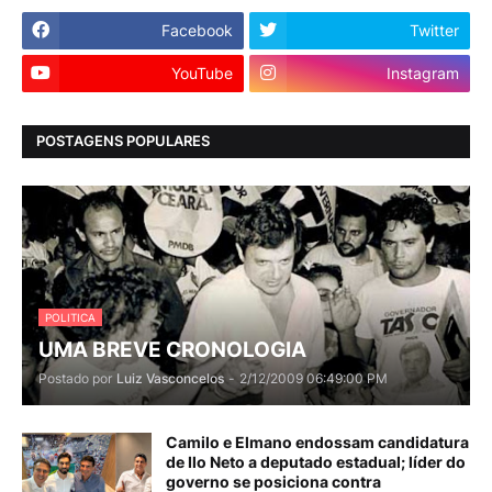
Facebook
Twitter
YouTube
Instagram
POSTAGENS POPULARES
POLITICA
UMA BREVE CRONOLOGIA
Postado por
Luiz Vasconcelos
-
2/12/2009 06:49:00 PM
Camilo e Elmano endossam candidatura
de Ilo Neto a deputado estadual; líder do
governo se posiciona contra