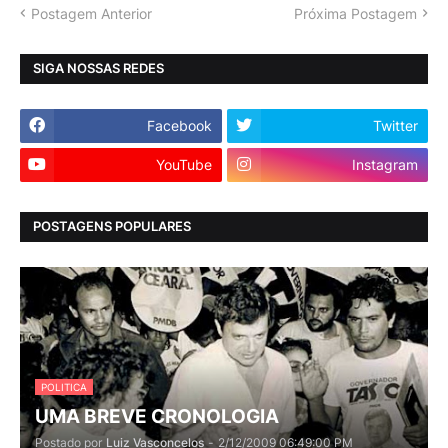
Postagem Anterior
Próxima Postagem
SIGA NOSSAS REDES
Facebook
Twitter
YouTube
Instagram
POSTAGENS POPULARES
POLITICA
UMA BREVE CRONOLOGIA
Postado por
Luiz Vasconcelos
-
2/12/2009 06:49:00 PM