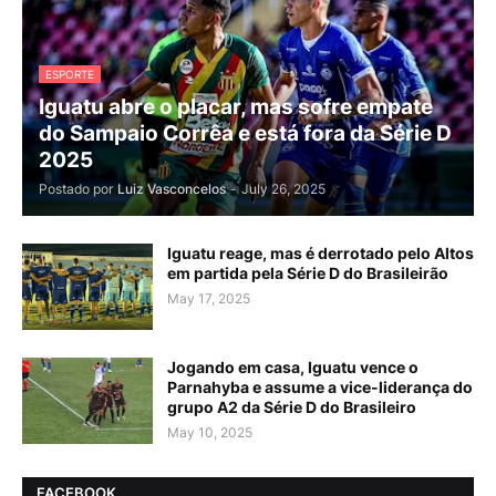
ESPORTE
Iguatu abre o placar, mas sofre empate
do Sampaio Corrêa e está fora da Série D
2025
Postado por
Luiz Vasconcelos
-
July 26, 2025
Iguatu reage, mas é derrotado pelo Altos
em partida pela Série D do Brasileirão
May 17, 2025
Jogando em casa, Iguatu vence o
Parnahyba e assume a vice-liderança do
grupo A2 da Série D do Brasileiro
May 10, 2025
FACEBOOK