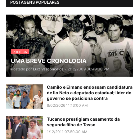
POSTAGENS POPULARES
POLITICA
UMA BREVE CRONOLOGIA
Postado por
Luiz Vasconcelos
-
2/12/2009 06:49:00 PM
Camilo e Elmano endossam candidatura
de Ilo Neto a deputado estadual; líder do
governo se posiciona contra
8/02/2026 11:13:00 AM
Tucanos prestigiam casamento da
segunda filha de Tasso
1/12/2011 07:50:00 AM