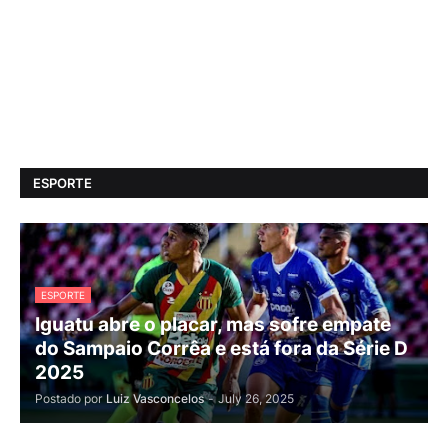
ESPORTE
ESPORTE
Iguatu abre o placar, mas sofre empate
do Sampaio Corrêa e está fora da Série D
2025
Postado por
Luiz Vasconcelos
-
July 26, 2025