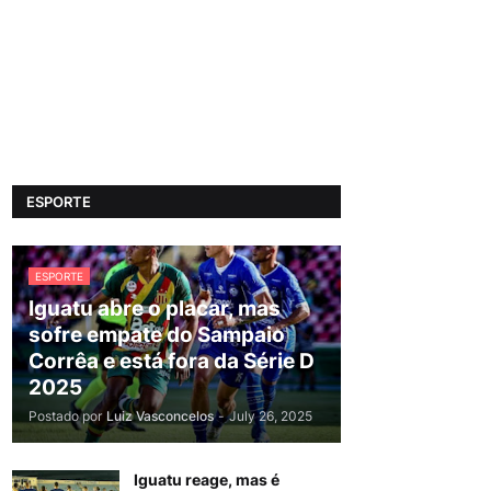
ESPORTE
ESPORTE
Iguatu abre o placar, mas
sofre empate do Sampaio
Corrêa e está fora da Série D
2025
Postado por
Luiz Vasconcelos
-
July 26, 2025
Iguatu reage, mas é