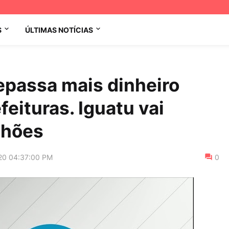
S
ÚLTIMAS NOTÍCIAS
epassa mais dinheiro
feituras. Iguatu vai
lhões
20 04:37:00 PM
0