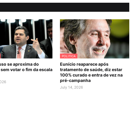
POLITICA
so se aproxima do
Eunício reaparece após
sem votar o fim da escala
tratamento de saúde, diz estar
100% curado e entra de vez na
pré-campanha
2026
July 14, 2026