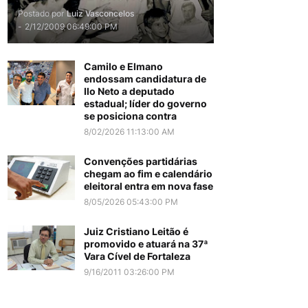
Postado por
Luiz Vasconcelos
-
2/12/2009 06:49:00 PM
Camilo e Elmano
endossam candidatura de
Ilo Neto a deputado
estadual; líder do governo
se posiciona contra
8/02/2026 11:13:00 AM
Convenções partidárias
chegam ao fim e calendário
eleitoral entra em nova fase
8/05/2026 05:43:00 PM
Juiz Cristiano Leitão é
promovido e atuará na 37ª
Vara Cível de Fortaleza
9/16/2011 03:26:00 PM