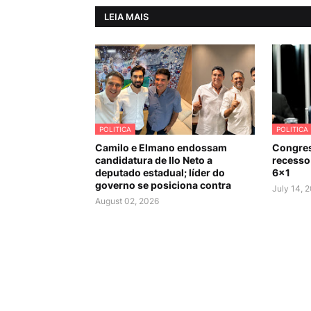
LEIA MAIS
POLITICA
POLITICA
Camilo e Elmano endossam
Congres
candidatura de Ilo Neto a
recesso 
deputado estadual; líder do
6×1
governo se posiciona contra
July 14, 
August 02, 2026